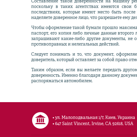
Составление такой доверенности на машину рек
поскольку в таких агентствах имеются свои 
последствиях, которые имеют место быть после
наделяете доверенное лицо, что разрешаете ему де
Чтобы оформление такой бумаги прошло максимал
паспорт, его копия либо личные данные второго л
запрашивают какие-либо другие документы, не о
противоправных и нелегальных действий.
Следует понимать и то, что документ, оформля
доверитель, который оставляет за собой право от
Таким образом, если вы желаете передать друг
доверенность. Именно благодаря данному докумен
распоряжаться автомобилем.
• ул. Малоподвальная 1/7, Киев, Украина
• 647 Saint Vincent, Irvine, CA 92618, USA