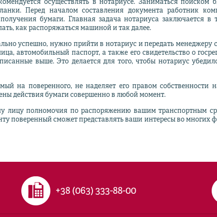
омендуется осуществлять в нотариусе. Заниматься поиском 
бланки. Перед началом составления документа работник ком
 получения бумаги. Главная задача нотариуса заключается в 
лать, как распоряжаться машиной и так далее.
ьно успешно, нужно прийти в нотариус и передать менеджеру ст
ица, автомобильный паспорт, а также его свидетельство о госр
писанные выше. Это делается для того, чтобы нотариус убедил
емый на поверенного, не наделяет его правом собственности 
мены действия бумаги совершенно в любой момент.
ому лицу полномочия по распоряжению вашим транспортным сре
ту поверенный сможет представлять ваши интересы во многих ф
+38 (063) 333-88-00