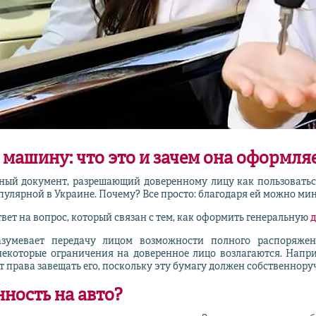
 машину: что это и зачем она оформля
ьный документ, разрешающий доверенному лицу как пользоваться
пулярной в Украине. Почему? Все просто: благодаря ей можно ми
вет на вопрос, который связан с тем, как оформить генеральную
д
зумевает передачу лицом возможности полного распоряжен
некоторые ограничения на доверенное лицо возлагаются. Напри
ет права завещать его, поскольку эту бумагу должен собственнор
ность на авто?