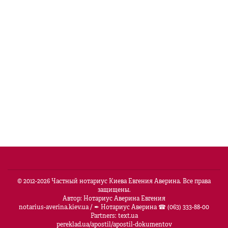
© 2012-
2026
Частный нотариус Киева Евгения Аверина. Все права
защищены.
Автор: Нотариус Аверина Евгения
notarius-averina.kiev.ua
/
✒ Нотариус Аверина ☎ (063) 333-88-00
Partners:
text.ua
pereklad.ua/apostil/apostil-dokumentov