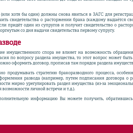
 (или хотя бы один) должны снова явиться в ЗАГС для регистра
ить свидетельства о расторжении брака (каждому выдаётся сво
если придёт один из супругов и получит свидетельство о расто
сторгнутым со дня выдачи свидетельства первому супругу.
азводе
чие имущественного спора не влияет на возможность обращени
ласия по вопросу раздела имущества, то этот вопрос может быт
ожно оформить договор, прописав там порядок раздела имущества
но продумывать стратегию бракоразводного процесса, особенн
оформления развода (например, путем подписания договора о р
ости мирно урегулировать раздел имущества (из-за эмоциональ
 возможности личной встречи и т.д.).
ополнительную информацию Вы можете получить, обратившись 