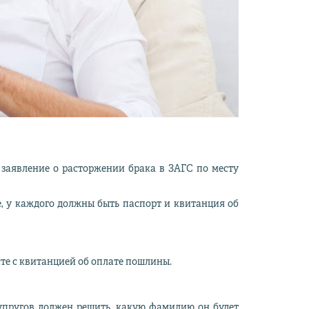
ое заявление о расторжении брака в ЗАГС по месту
е, у каждого должны быть паспорт и квитанция об
сте с квитанцией об оплате пошлины.
супругов должен решить, какую фамилию он будет