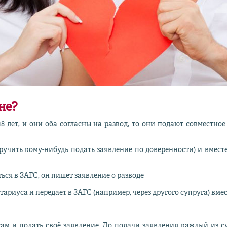
не?
18 лет, и они оба согласны на развод, то они подают совместн
учить кому-нибудь подать заявление по доверенности) и вмест
ться в ЗАГС, он пишет заявление о разводе
ариуса и передает в ЗАГС (например, через другого супруга) вме
ам и подать своё заявление. До подачи заявления каждый из 