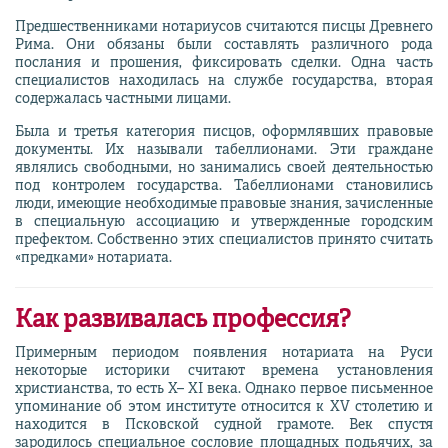
Предшественниками нотариусов считаются писцы Древнего
Рима. Они обязаны были составлять различного рода
послания и прошения, фиксировать сделки. Одна часть
специалистов находилась на службе государства, вторая
содержалась частными лицами.
Была и третья категория писцов, оформлявших правовые
документы. Их называли табеллионами. Эти граждане
являлись свободными, но занимались своей деятельностью
под контролем государства. Табеллионами становились
люди, имеющие необходимые правовые знания, зачисленные
в специальную ассоциацию и утвержденные городским
префектом. Собственно этих специалистов принято считать
«предками» нотариата.
Как развивалась профессия?
Примерным периодом появления нотариата на Руси
некоторые историки считают времена установления
христианства, то есть X– XI века. Однако первое письменное
упоминание об этом институте относится к XV столетию и
находится в Псковской судной грамоте. Век спустя
зародилось специальное сословие площадных подьячих, за