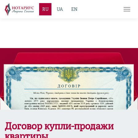
RU
UA
EN
Toggl
navig
Договор купли-продажи
квартиры