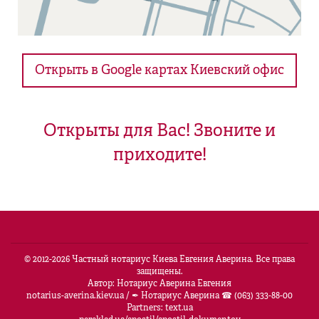
Открыть в Google картах Киевский офис
Открыты для Вас! Звоните и
приходите!
© 2012-
2026
Частный нотариус Киева Евгения Аверина. Все права
защищены.
Автор: Нотариус Аверина Евгения
notarius-averina.kiev.ua
/
✒ Нотариус Аверина ☎ (063) 333-88-00
Partners:
text.ua