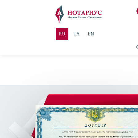
RU
UA
EN