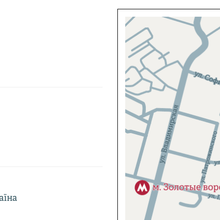
раїна