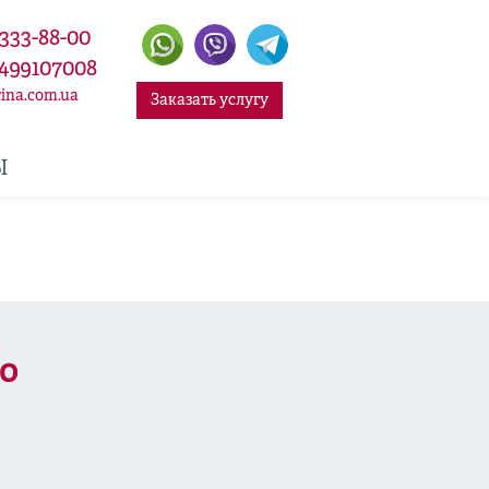
 333-88-00
499107008
ina.com.ua
Заказать услугу
Ы
во