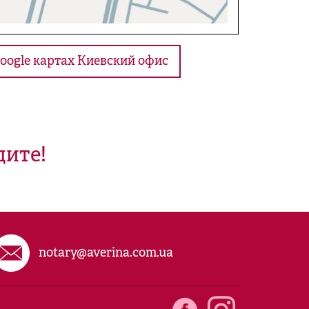
oogle картах Киевский офис
дите!
notary@averina.com.ua