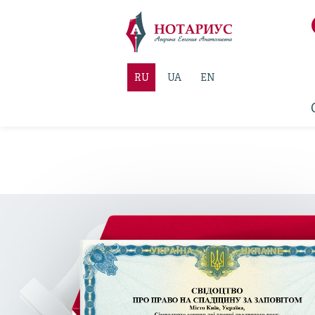
RU
UA
EN