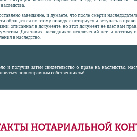
акой ситуации является обращение в суд с тем, чтобы он в
наследства.
оставлено завещание, и думаете, что после смерти наследодател
и обращаться по этому поводу к нотариусу и вступать в право н
изни, описанная в документе, но этот документ не дает вам пра
ментам. Для таких наследников исключений нет, и поэтому он
ления в наследство.
ло и получив затем свидетельство о праве на наследство, насл
т являться полноправным собственником!
АКТЫ НОТАРИАЛЬНОЙ КО