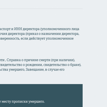
:
Паспорт и ИНН директора (уполномоченного лица
ия директора (приказ о назначении директора,
оверенность, если действует уполномоченное
ти , Справка о причине смерти (при наличии),
идетельство о рождении, свидетельство о браке),
тва умершего, Завещание, в случае его
у месту прописки умершего.