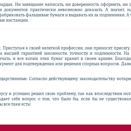
ардак. Ни завещание написать, ни доверенность оформить, ни с
ли документов практически невозможно доказать. А значит, 
фабриковать фальшивые бумаги и выдавать их за подлинники. А ч
ные инстанции.
. Приступая к своей нелегкой профессии, они приносят присягу
ода высшей гарантией законности, точности и подлинности. На
чать, и все копии этих бумаг хранит в своем архиве. Благод
умент для подтверждения или решения спорных вопросов. Даже
ударственные. Согласно действующему законодательству нотари
риусу и успешно решил свою проблему, так как впоследствии но
дает себе вопрос о том, что было бы, если бы не существова
 все-таки есть!