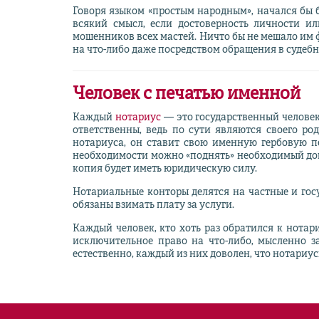
Говоря языком «простым народным», начался бы б
всякий смысл, если достоверность личности и
мошенников всех мастей. Ничто бы не мешало им 
на что-либо даже посредством обращения в судеб
Человек с печатью именной
Каждый
нотариус
— это государственный человек
ответственны, ведь по сути являются своего р
нотариуса, он ставит свою именную гербовую пе
необходимости можно «поднять» необходимый док
копия будет иметь юридическую силу.
Нотариальные конторы делятся на частные и гос
обязаны взимать плату за услуги.
Каждый человек, кто хоть раз обратился к нота
исключительное право на что-либо, мысленно за
естественно, каждый из них доволен, что нотариусы