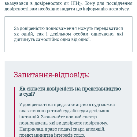
вказувався в довіреностях як ІПН)). Тому для посвідчення
довіреності вам необхідно надати цю інформацію нотаріусу.
За довіреністю повноваження можуть передаватися
як одній, так і декільком особам одночасно, які
діятимуть самостійно одна від одної.
Запитання-відповідь:
Як скласти довіреність на представництво
в суді?
У довіреності на представництво в суді можна
вказати конкретний суд або суди декількох
інстанцій. Зазначайте повний спектр
повноважень, які ви довіряєте повіреному.
Наприклад, право подачі скарг, апеляцій,
представництва інтересів тощо.