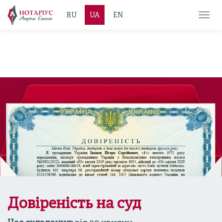
RU
UA
EN
Toggl
navig
Довіреність на суд