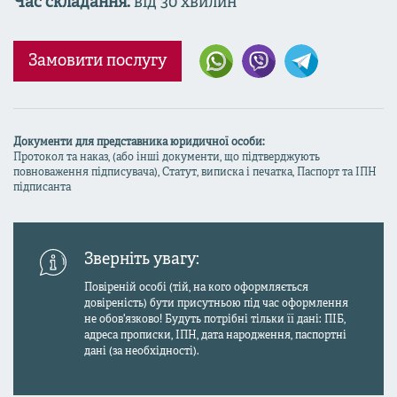
Час складання:
від 30 хвилин
Замовити послугу
Документи для представника юридичної особи:
Протокол та наказ, (або інші документи, що підтверджують
повноваження підписувача), Статут, виписка і печатка, Паспорт та ІПН
підписанта
Зверніть увагу:
Повіреній особі (тій, на кого оформляється
довіреність) бути присутньою під час оформлення
не обов'язково! Будуть потрібні тільки її дані: ПІБ,
адреса прописки, ІПН, дата народження, паспортні
дані (за необхідності).