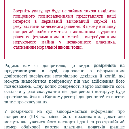
Зверніть увагу, що буде не зайвим також наділити
повіреного повноваженнями представляти ваші
інтереси в державній виконавчій службі за
результатами винесеного рішення. В цьому випадку
повірений займатиметься виконанням судового
рішення (отриманням аліментів, витребуванням
нерухомого майна у незаконного власника,
стягненням моральної шкоди тощо).
Радимо вам як довірителю, що видає
довіреність на
представництво в суді
, одночасно з оформленням
довіреності засвідчити нотаріально декілька її копій, які
можуть знадобитися повіреному під час здійснення його
повноважень. Одну копію довіреності варто залишити собі,
оскільки у разі скасування цієї довіреності нотаріусу буде
простіше знайти її в Єдиному реєстрі довіреностей та внести
запис про скасування.
У довіреності на суд відображається інформація про
повіреного (ПІБ та місце його проживання, додатково
можуть вказуватися його паспортні дані та реєстраційний
номер облікової картки платника податків (раніше