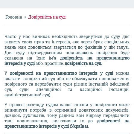
Головна
Довіреність на суд
Часто у нас виникає необхідність звернутися до суду для
захисту своїх прав та інтересів, але через брак спеціальних
знань нам доводиться звертатися до фахівців у цій галузі.
Для суду підтвердженням повноважень повірених буде
складена на їхнє ім'я
довіреність на представництво
інтересів у суді
або, простіше,
довіреність на суд
.
У
довіреності на представництво інтересів у суді
можна
вказати конкретний суд або не обмежувати повноваження
повіреного та передбачити суди різних інстанцій (місцевий
суд, суди апеляційної та касаційної інстанцій,
адміністративний суд).
У процесі розгляду судом вашої справи у повіреного може
виникнути потреба в отриманні додаткових документів,
довідок, дублікатів, тому радимо вам відразу передбачити
такі повноваження, включивши їх до
довіреності на
представництво інтересів у суді (Україна)
.