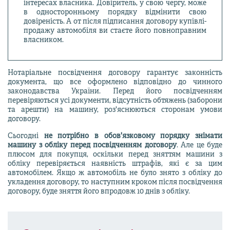
інтересах власника. Довіритель, у свою чергу, може
в односторонньому порядку відмінити свою
довіреність. А от після підписання договору купівлі-
продажу автомобіля ви стаєте його повноправним
власником.
Нотаріальне посвідчення договору гарантує законність
документа, що все оформлено відповідно до чинного
законодавства України. Перед його посвідченням
перевіряються усі документи, відсутність обтяжень (заборони
та арешти) на машину, роз'яснюються сторонам умови
договору.
Сьогодні
не потрібно в обов'язковому порядку знімати
машину з обліку перед посвідченням договору
. Але це буде
плюсом для покупця, оскільки перед зняттям машини з
обліку перевіряється наявність штрафів, які є за цим
автомобілем. Якщо ж автомобіль не було знято з обліку до
укладення договору, то наступним кроком після посвідчення
договору, буде зняття його впродовж 10 днів з обліку.