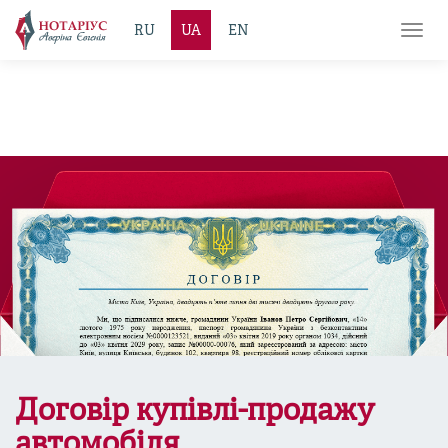
RU
UA
EN
Toggl
navig
Договір купівлі-продажу
автомобіля