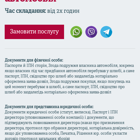
Час складання:
від 2х годин
Замовити послугу
Документи для фізичної особи:
Паспорти й ІПН сторін, Згода подружжя власника автомобіля, зокрема
якщо власник під час придбання автомобіля перебував у шлюбі, а саме
паспорт, ІПН, свідоцтво про шлюб або заздалегідь нотаріально
оформлена заява-дозвіл, Згода подружжя покупця, якщо покупець на
цей момент перебуває в шлюбі, а саме паспорт, ІПН, свідоцтво про
шлюб або заздалегідь нотаріально оформлена заява-дозвіл
Документи для представника юридичної особи:
Документи юридичної особи (статут, виписка), Паспорт і ІПН
директора (уповноваженої особи компанії) і документи, що
підтверджують повноваження директора (наказ про призначення
директора, протокол про обрання директора), нотаріальна довіреність,
якщо діє уповноважена особа, Печатка, Рішення юр. особи укласти
договір (протокол загальних зборів)