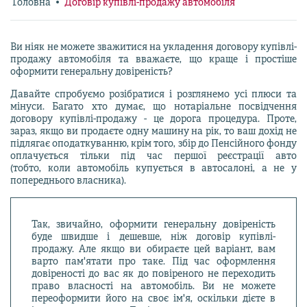
Головна
Договір купівлі-продажу автомобіля
Ви ніяк не можете зважитися на укладення договору купівлі-
продажу автомобіля та вважаєте, що краще і простіше
оформити генеральну довіреність?
Давайте спробуємо розібратися і розглянемо усі плюси та
мінуси. Багато хто думає, що нотаріальне посвідчення
договору купівлі-продажу - це дорога процедура. Проте,
зараз, якщо ви продаєте одну машину на рік, то ваш дохід не
підлягає оподаткуванню, крім того, збір до Пенсійного фонду
оплачується тільки під час першої реєстрації авто
(тобто, коли автомобіль купується в автосалоні, а не у
попереднього власника).
Так, звичайно, оформити генеральну довіреність
буде швидше і дешевше, ніж договір купівлі-
продажу. Але якщо ви обираєте цей варіант, вам
варто пам'ятати про таке. Під час оформлення
довіреності до вас як до повіреного не переходить
право власності на автомобіль. Ви не можете
переоформити його на своє ім'я, оскільки дієте в