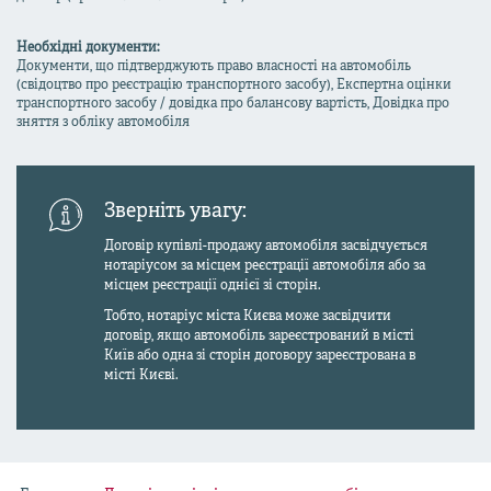
Необхідні документи:
Документи, що підтверджують право власності на автомобіль
(свідоцтво про реєстрацію транспортного засобу), Експертна оцінки
транспортного засобу / довідка про балансову вартість, Довідка про
зняття з обліку автомобіля
Зверніть увагу:
Договір купівлі-продажу автомобіля засвідчується
нотаріусом за місцем реєстрації автомобіля або за
місцем реєстрації однієї зі сторін.
Тобто, нотаріус міста Києва може засвідчити
договір, якщо автомобіль зареєстрований в місті
Київ або одна зі сторін договору зареєстрована в
місті Києві.