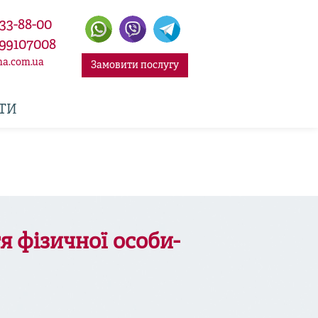
333-88-00
99107008
na.com.ua
Замовити послугу
ТИ
я фізичної особи-