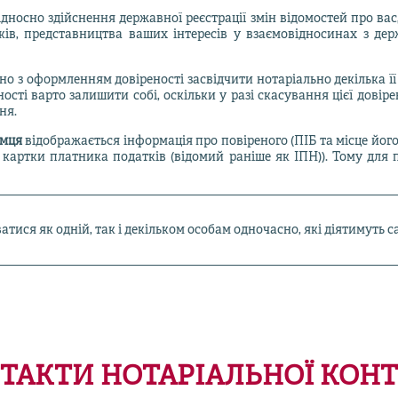
осно здійснення державної реєстрації змін відомостей про вас, 
тків, представництва ваших інтересів у взаємовідносинах з д
о з оформленням довіреності засвідчити нотаріально декілька її
сті варто залишити собі, оскільки у разі скасування цієї довіре
ня.
ємця
відображається інформація про повіреного (ПІБ та місце йо
 картки платника податків (відомий раніше як ІПН)). Тому для
ися як одній, так і декільком особам одночасно, які діятимуть са
ТАКТИ НОТАРІАЛЬНОЇ КОН