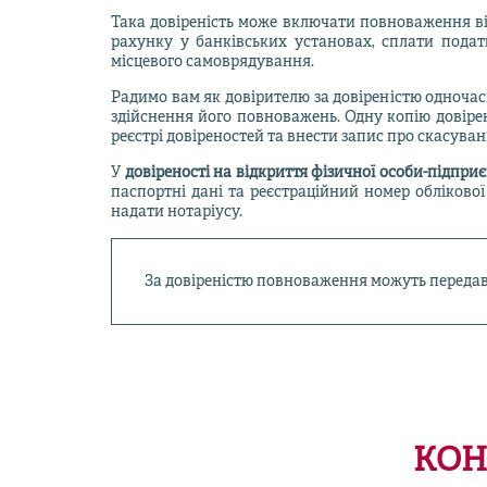
Така довіреність може включати повноваження відн
рахунку у банківських установах, сплати пода
місцевого самоврядування.
Радимо вам як довірителю за довіреністю одночасн
здійснення його повноважень. Одну копію довірено
реєстрі довіреностей та внести запис про скасуван
У
довіреності на відкриття фізичної особи-підпри
паспортні дані та реєстраційний номер облікової
надати нотаріусу.
За довіреністю повноваження можуть передават
КОН