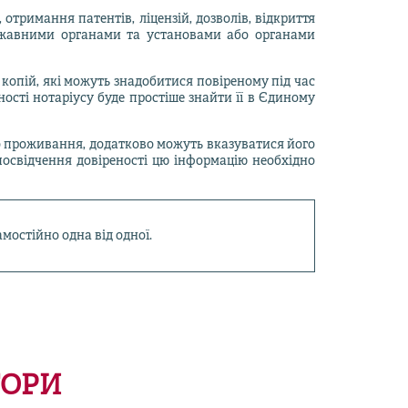
отримання патентів, ліцензій, дозволів, відкриття
ержавними органами та установами або органами
 копій, які можуть знадобитися повіреному під час
ності нотаріусу буде простіше знайти її в Єдиному
го проживання, додатково можуть вказуватися його
 посвідчення довіреності цю інформацію необхідно
мостійно одна від одної.
ТОРИ