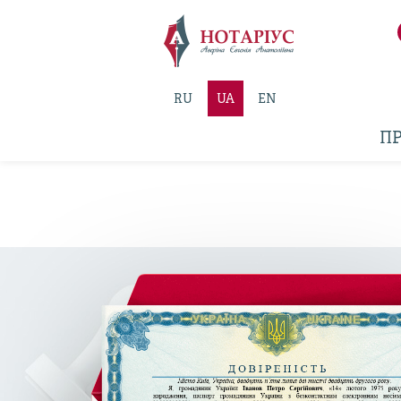
RU
UA
EN
ПР