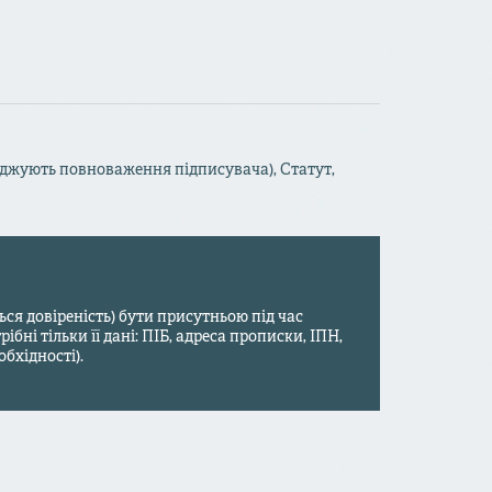
ерджують повноваження підписувача), Статут,
ться довіреність) бути присутньою під час
бні тільки її дані: ПІБ, адреса прописки, ІПН,
обхідності).