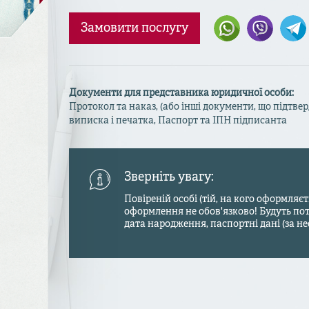
Замовити послугу
Документи для представника юридичної особи:
Протокол та наказ, (або інші документи, що підтв
виписка і печатка, Паспорт та ІПН підписанта
Зверніть увагу:
Повіреній особі (тій, на кого оформляє
оформлення не обов'язково! Будуть потрі
дата народження, паспортні дані (за не