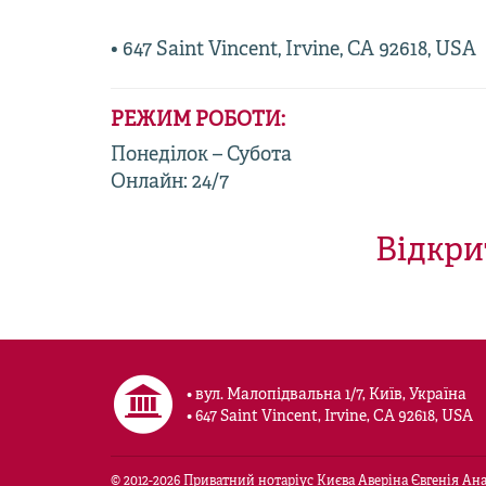
• 647 Saint Vincent, Irvine, CA 92618, USA
РЕЖИМ РОБОТИ:
Понеділок – Субота
Онлайн: 24/7
Відкри
• вул. Малопідвальна 1/7, Київ, Україна
• 647 Saint Vincent, Irvine, CA 92618, USA
© 2012-
2026
Приватний нотаріус Києва Аверіна Євгенія Анат