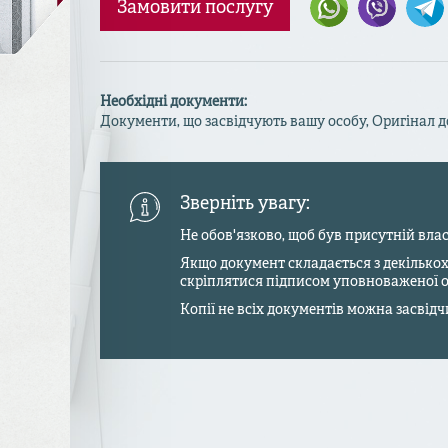
Замовити послугу
Необхідні документи:
Документи, що засвідчують вашу особу, Оригінал д
Зверніть увагу:
Не обов'язково, щоб був присутній влас
Якщо документ складається з декількох
скріплятися підписом уповноваженої о
Копії не всіх документів можна засвідч