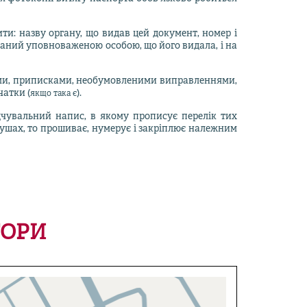
ити: назву органу, що видав цей документ, номер і
саний уповноваженою особою, що його видала, і на
ками, приписками, необумовленими виправленнями,
чатки (
).
якщо така є
ідчувальний напис, в якому прописує перелік тих
ркушах, то прошиває, нумерує і закріплює належним
ТОРИ