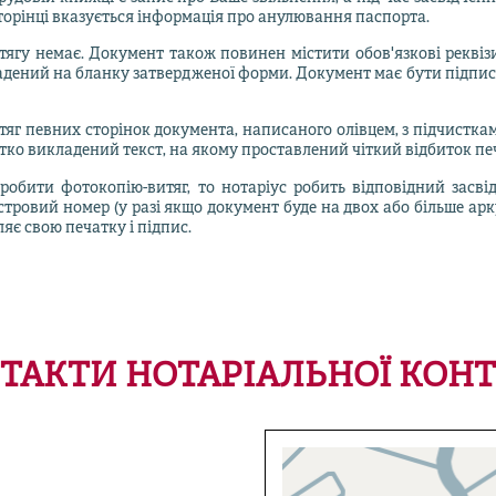
сторінці вказується інформація про анулювання паспорта.
итягу немає. Документ також повинен містити обов'язкові реквіз
икладений на бланку затвердженої форми. Документ має бути підпи
итяг певних сторінок документа, написаного олівцем, з підчист
ко викладений текст, на якому проставлений чіткий відбиток пе
робити фотокопію-витяг, то нотаріус робить відповідний засв
еєстровий номер (у разі якщо документ буде на двох або більше а
ляє свою печатку і підпис.
ТАКТИ НОТАРІАЛЬНОЇ КОН