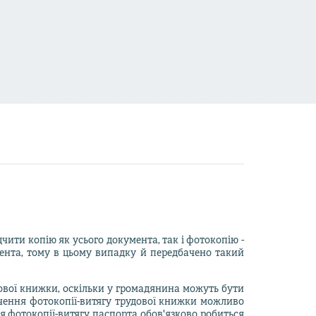
чити копію як усього документа, так і фотокопію -
мента, тому в цьому випадку й передбачено такий
дової книжки, оскільки у громадянина можуть бути
ідчення фотокопії-витягу трудової книжки можливо
ня фотокопії-витягу паспорта обов'язково робиться