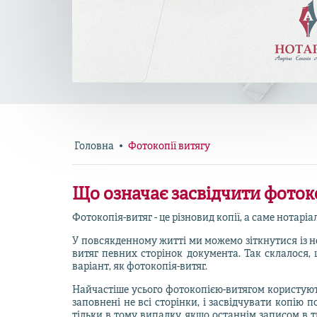
Головна
Фотокопії витягу
Що означає засвідчити фоток
Фотокопія-витяг - це різновид копії, а саме нотарі
У повсякденному житті ми можемо зіткнутися із не
витяг певних сторінок документа. Так склалося,
варіант, як фотокопія-витяг.
Найчастіше усього фотокопією-витягом користують
заповнені не всі сторінки, і засвідчувати копію
тільки в тому випадку, якщо останнім записом в т