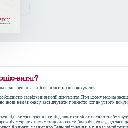
опію-витяг?
альне засвідчення копії певних сторінок документа.
обхідністю засвідчення копії документа. При цьому можна засвід
 що іноді немає сенсу засвідчувати повністю копію усього доку
ся під час засвідчення копії деяких сторінок паспорта або тру
 порожніх сторінок немає жодного сенсу. Зверніть увагу, що засв
рудовій книжці є запис про Ваше звільнення, а під час засвідчен