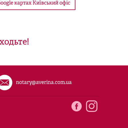
Google картах Київський офіс
ходьте!
notary@averina.com.ua