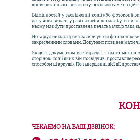
копія останнього розвороту, оскільки саме на цій 
Відмінностей у засвідченні копії або фотокопії-в
дату його видачі, у разі потреби він має бути в
ньому має бути проставлена печатка (якщо така є).
Нотаріус не має права засвідчувати фотокопію-в
закресленими словами. Документ повинен мати чіт
Якщо з документом все гаразд і з нього можна з
сторінок, копії яких він посвідчив, проставляє р
способом ці аркуші). По завершенні цієї дії простав
КОН
ЧЕКАЕМО НА ВАШ ДЗВІНОК: