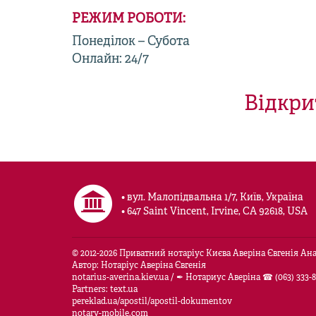
РЕЖИМ РОБОТИ:
Понеділок – Субота
Онлайн: 24/7
Відкри
• вул. Малопідвальна 1/7, Київ, Україна
• 647 Saint Vincent, Irvine, CA 92618, USA
© 2012-
2026
Приватний нотаріус Києва Аверіна Євгенія Анат
Автор: Нотаріус Аверіна Євгенія
notarius-averina.kiev.ua
/
✒ Нотариус Аверіна ☎ (063) 333-8
Partners:
text.ua
pereklad.ua/apostil/apostil-dokumentov
notary-mobile.com