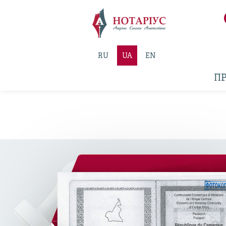
RU
UA
EN
ПР