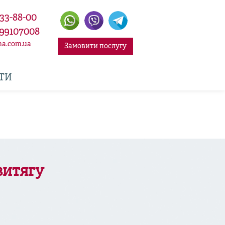
333-88-00
99107008
na.com.ua
Замовити послугу
ТИ
витягу