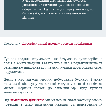
Якщо на земельній ділянці, яка відчужується,
розташований житловий будинок, то одночасно
оформляються 2 договори: договір купівлі-продажу
будинку й договір купівлі-продажу земельної
ділянки.
Головна
Договір купівлі-продажу земельної ділянки
Купівля-продаж нерухомості - це, безумовно, дуже серйозна
подія в житті людини. Багато хто з нас з педантичністю та
ретельністю підходить до питання купівлі або продажу своєї
нерухомості.
Деякі з нас завжди мріяли побудувати будинок і жити
якнайдалі від шуму та ділової метушні, а то й зовсім за
містом. Першим кроком до втілення мрії буде купівля
земельної ділянки.
Під
земельною ділянкою
ми маємо на увазі частину земної
поверхні з чітко вказаними межами та присвоєним їй