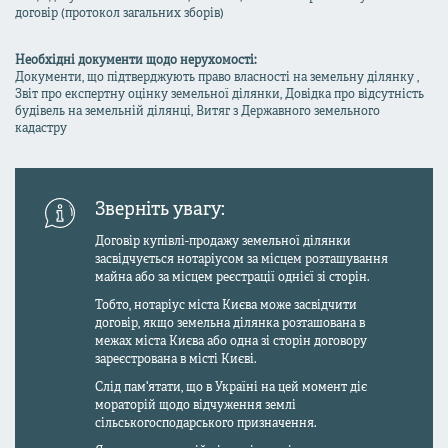
договір (протокол загальних зборів)
Необхідні документи щодо нерухомості:
Документи, що підтверджують право власності на земельну ділянку ,
Звіт про експертну оцінку земельної ділянки, Довідка про відсутність
будівель на земельній ділянці, Витяг з Державного земельного
кадастру
Зверніть увагу:
Договір купівлі-продажу земельної ділянки
засвідчується нотаріусом за місцем розташування
майна або за місцем реєстрації однієї зі сторін.
Тобто, нотаріус міста Києва може засвідчити
договір, якщо земельна ділянка розташована в
межах міста Києва або одна зі сторін договору
зареєстрована в місті Києві.
Слід пам'ятати, що в Україні на цей момент діє
мораторій щодо відчуження землі
сільськогосподарського призначення.