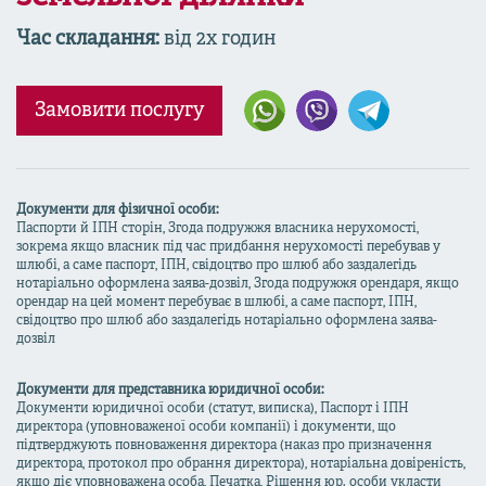
Час складання:
від 2х годин
Замовити послугу
Документи для фізичної особи:
Паспорти й ІПН сторін, Згода подружжя власника нерухомості,
зокрема якщо власник під час придбання нерухомості перебував у
шлюбі, а саме паспорт, ІПН, свідоцтво про шлюб або заздалегідь
нотаріально оформлена заява-дозвіл, Згода подружжя орендаря, якщо
орендар на цей момент перебуває в шлюбі, а саме паспорт, ІПН,
свідоцтво про шлюб або заздалегідь нотаріально оформлена заява-
дозвіл
Документи для представника юридичної особи:
Документи юридичної особи (статут, виписка), Паспорт і ІПН
директора (уповноваженої особи компанії) і документи, що
підтверджують повноваження директора (наказ про призначення
директора, протокол про обрання директора), нотаріальна довіреність,
якщо діє уповноважена особа, Печатка, Рішення юр. особи укласти