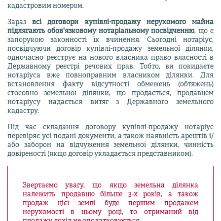
кадастровим номером.
Зараз
всі договори купівлі-продажу нерухомого майна
підлягають обов'язковому нотаріальному посвідченню
, що є
запорукою законності їх вчинення. Сьогодні нотаріус,
посвідчуючи договір купівлі-продажу земельної ділянки,
одночасно реєструє на нового власника право власності в
Державному реєстрі речових прав. Тобто, ви покидаєте
нотаріуса вже повноправним власником ділянки. Для
встановлення факту відсутності обмежень (обтяжень)
стосовно земельної ділянки, що продається, продавцем
нотаріусу надається витяг з Державного земельного
кадастру.
Під час складання договору купівлі-продажу нотаріус
перевіряє усі подані документи, а також наявність арештів і/
або заборон на відчуження земельної ділянки, чинність
довіреності (якщо договір укладається представником).
Звертаємо увагу, що якщо земельна ділянка
належить продавцю більше 3-х років, а також
продаж цієї землі буде першим продажем
нерухомості в цьому році, то отриманий від