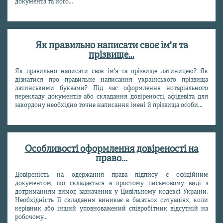
документа та його...
Як правильно написати своє ім'я та
прізвище...
Як правильно написати своє ім'я та прізвище латиницею? Як
дізнатися про правильне написання українського прізвища
латинськими буквами? Під час оформлення нотаріального
перекладу документів або складання довіреності, афідевіта для
закордону необхідно точне написання імені й прізвища особи...
Особливості оформлення довіреності на
право...
Довіреність на одержання права підпису є офіційним
документом, що складається в простому письмовому виді з
дотриманням вимог, зазначених у Цивільному кодексі України.
Необхідність її складання виникає в багатьох ситуаціях, коли
керівник або інший уповноважений співробітник відсутній на
робочому...