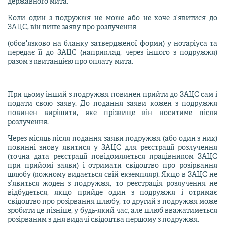
державного мита.
Коли один з подружжя не може або не хоче з’явитися до
ЗАЦС, він пише заяву про розлучення
(обов'язково на бланку затвердженої форми) у нотаріуса та
передає її до ЗАЦС (наприклад, через іншого з подружжя)
разом з квитанцією про оплату мита.
При цьому інший з подружжя повинен прийти до ЗАЦС сам і
подати свою заяву. До подання заяви кожен з подружжя
повинен вирішити, яке прізвище він носитиме після
розлучення.
Через місяць після подання заяви подружжя (або один з них)
повинні знову явитися у ЗАЦС для реєстрації розлучення
(точна дата реєстрації повідомляється працівником ЗАЦС
при прийомі заяви) і отримати свідоцтво про розірвання
шлюбу (кожному видається свій екземпляр). Якщо в ЗАЦС не
з’явиться жоден з подружжя, то реєстрація розлучення не
відбудеться, якщо прийде один з подружжя і отримає
свідоцтво про розірвання шлюбу, то другий з подружжя може
зробити це пізніше, у будь-який час, але шлюб вважатиметься
розірваним з дня видачі свідоцтва першому з подружжя.