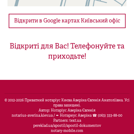
Відкрити в Google картах Київський офіс
Відкриті для Вас! Телефонуйте та
приходьте!
© 2012-
2026
Приватний нотаріус Києва Аверіна Євгенія Анатоліївна. Усі
права захищені.
Автор: Нотаріус Аверіна Євгенія
notarius-averina.kiev.ua
/
✒ Нотариус Аверіна ☎ (063) 333-88-00
Partners:
text.ua
pereklad.ua/apostil/apostil-dokumentov
notary-mobile.com