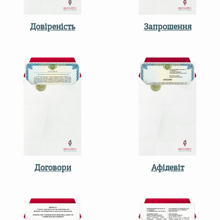
Довіреність
Запрошення
Договори
Афідевіт