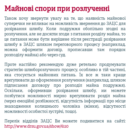
Майнові спори при розлученні
Також хочу звернути увагу на те, що наявність майнової
суперечки не впливає на можливість звернення до ЗАЦС для
розірвання шлюбу. Коли подружжя обопільно згодні на
розлучення, але не досягли згоди з питання розділу майна, то
це питання може бути вирішене після реєстрації розірвання
шлюбу в ЗАЦС шляхом переговорного процесу (наприклад,
можна оформити договір, прописавши там порядок
розподілу майна) або через суд.
Проте настійно рекомендую дуже ретельно продумувати
стратегію шлюборозлучного процесу, особливо в тій частині,
яка стосується майнових питань. Їх все ж таки краще
врегулювати до оформлення розлучення (наприклад, шляхом
підписання договору про розподіл майна подружжя).
Оскільки, оформивши розірвання шлюбу, ии можете
позбутися можливості мирно врегулювати розділ майна
(через емоційні розбіжності, відсутність інформації про місце
знаходження колишнього чоловіка (жінки), відсутності
можливості особистої зустрічі, тощо).
Перелік відділів ЗАЦС Ви можете подивитися на сайті:
http://www.drsu.gov.ua/show/6110